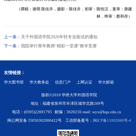
（撰稿：谢萌 陈佳卉，摄影：陈佳卉，初审：陈恒汉，复审：唐建
林，终审：蔡和存）
上一条：
关于外国语学院2026年转专业面试的通知
下一条：
我院举行青年教师“精彩一堂课”教学竞赛
友情链接：
华大图书馆
华大教务处
信息门户
上网认证
华大邮箱
版权©2019 华侨大学外国语学院
地址：福建省泉州市丰泽区城华北路269号
电话：(0595)22691795 邮编：362021
E-mail: wyx@hqu.edu.cn
闽公网安备 35050302000422号 工信部备案号：
闽ICP备11002060号-4