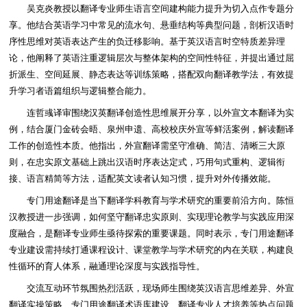
吴克炎教授以翻译专业师生语言空间建构能力提升为切入点作专题分
享。他结合英语学习中常见的流水句、悬垂结构等典型问题，剖析汉语时
序性思维对英语表达产生的负迁移影响。基于英汉语言时空特质差异理
论，他阐释了英语注重逻辑层次与整体架构的空间性特征，并提出通过屈
折派生、空间延展、静态表达等训练策略，搭配双向翻译教学法，有效提
升学习者语篇组织与逻辑整合能力。
连哲彧译审围绕汉英翻译创造性思维展开分享，以外宣文本翻译为实
例，结合厦门金砖会晤、泉州申遗、高校校庆外宣等鲜活案例，解读翻译
工作的创造性本质。他指出，外宣翻译需坚守准确、简洁、清晰三大原
则，在忠实原文基础上跳出汉语时序表达定式，巧用句式重构、逻辑衔
接、语言精简等方法，适配英文读者认知习惯，提升对外传播效能。
专门用途翻译是当下翻译学科教育与学术研究的重要前沿方向。陈恒
汉教授进一步强调，如何坚守翻译忠实原则、实现理论教学与实践应用深
度融合，是翻译专业师生亟待探索的重要课题。同时表示，专门用途翻译
专业建设需持续打通课程设计、课堂教学与学术研究的内在关联，构建良
性循环的育人体系，融通理论深度与实践指导性。
交流互动环节氛围热烈活跃，现场师生围绕英汉语言思维差异、外宣
翻译实操策略、专门用途翻译术语库建设、翻译专业人才培养等热点问题