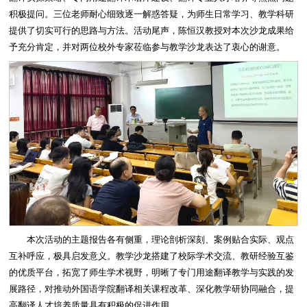
积极提问。三位老师耐心细致逐一解惑答疑，为师生日常学习、教学科研
提供了切实可行的思路与方法。活动尾声，陈恒汉教授对本次沙龙成果给
予充分肯定，并对两位校外专家莅临参与教学沙龙表达了衷心的谢意。
本次活动的主题报告各有侧重，理论剖析深刻、案例贴合实际、观点
互补呼应，极具启发意义。教学沙龙搭建了校际学术交流、教研经验互鉴
的优质平台，拓宽了师生学术视野，明晰了专门用途翻译教学与实践的发
展路径，对推动外国语学院翻译相关课程改革、深化教学研协同融合，提
高翻译人才培养质量具有积极的促进作用。