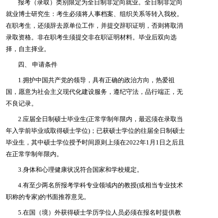
报考（录取）类别限定为全日制非定向就业。
全日制非定向
就业博士研究生：考生必须将人事档案、组织关系等转入我校。
在职考生，还须辞去原单位工作，并提交辞职证明，否则将取消
录取资格。非在职考生须提交非在职证明材料。毕业后双向选
择，自主择业。
四、
申请条件
1.拥护中国共产党的领导，具有正确的政治方向，热爱祖
国，愿意为社会主义现代化建设服务，遵纪守法，品行端正，无
不良记录。
2.应届全日制硕士毕业生(正常学制年限内，最迟须在录取当
年入学前毕业或取得硕士学位)；已获硕士学位的往届全日制硕士
毕业生，其中硕士学位授予时间原则上须在2022年1月1日之后且
在正常学制年限内。
3.身体和心理健康状况符合国家和学校规定。
4.有至少两名所报考学科专业领域内的教授(或相当专业技术
职称的专家)的书面推荐意见。
5.在国（境）外获得硕士学历学位人员必须在报名时提供教