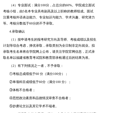
（4）专业面试：满分100分，占总分的60%。学院成立面试
考核小组，由5名本专业具有副高及以上职称的教师组成。面试
注重考核外语表达能力、专业知识与能力、学术兴趣、研究潜力
等。考核分数低于60分的不予录取。
4.录取确认
（1）按申请考生的报考研究方向及导师、考核成绩以及招生
计划等综合考虑，择优录取，录取类别为全日制非定向就业。拟
录取考生名单将在学院网上公布，请关注学院官网信息，正式录
取名单以福建省教育考试院和教育部录检通过后的结果为准。
（2）有下列情况之一者，不予录取：
①考核总成绩低于60 分（满分100分）；
②单项科目成绩低于60分（满分100 分）；
③体检不合格者；
④思想政治素质和品德情况审查不合格者；
⑤抄袭论文以及其它学术不端者。