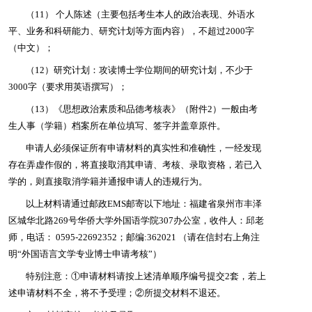
（11） 个人陈述（主要包括考生本人的政治表现、外语水
平、业务和科研能力、研究计划等方面内容），不超过2000字
（中文）；
（12）研究计划：攻读博士学位期间的研究计划，不少于
3000字
（要求用英语撰写）；
（13）《思想政治素质和品德考核表》（附件2）一般由考
生人事（学籍）档案所在单位填写、签字并盖章原件。
申请人必须保证所有申请材料的真实性和准确性，一经发现
存在弄虚作假的，将直接取消其申请、考核、录取资格，若已入
学的，则直接取消学籍并通报申请人的违规行为。
以上材料请通过邮政EMS邮寄以下地址：福建省泉州市丰泽
区城华北路269号华侨大学外国语学院307办公室，收件人：邱老
师，电话： 0595-22692352；邮编:362021 （请在信封右上角注
明“外国语言文学专业博士申请考核”）
特别注意
：①申请材料请按上述清单顺序编号
提交
2
套
，若上
述申请材料不全，将不予受理；②所提交材料不退还。