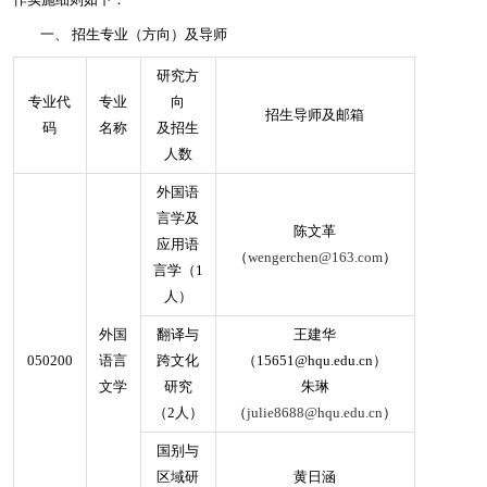
作实施细则如下：
一、
招生专业（方向）及导师
研究方
专业代
专业
向
招生导师及邮箱
码
名称
及招生
人数
外国语
言学及
陈文革
应用语
（
wengerchen@163.com
）
言学（1
人）
外国
翻译与
王建华
050200
语言
跨文化
（15651@hqu.edu.cn）
文学
研究
朱琳
（2人）
（
julie8688@hqu.edu.cn
）
国别与
区域研
黄日涵