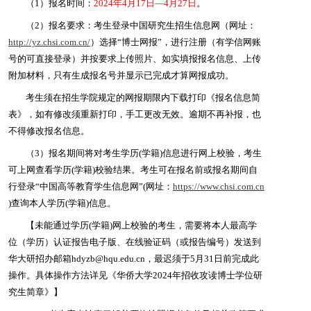
（1）报名时间：
2024年4月17日—4月27日
。
（2）报名要求：考生登录中国研究生招生信息网（网址：
http://yz.chsi.com.cn/
）选择“博士网报”，进行注册（有学信网账
号的可直接登录）并按要求上传照片、如实填报报名信息、上传
附加材料，只有生成报名号并显示已完成才算网报成功。
考生须在招生学院规定的网报期限内下载打印《报名信息简
表》，如有修改须重新打印，手工更改无效。逾期不再补报，也
不得修改报名信息。
（3）报名期间将对考生学历(学籍)信息进行网上校验，考生
可上网查看学历(学籍)校验结果。考生可在报名前或报名期间自
行登录“中国高等教育学生信息网”(网址：
https://www.chsi.com.cn
)查询本人学历(学籍)信息。
【未能通过学历(学籍)网上校验的考生，需要将本人最高学
位（学历）认证报告电子版、在线验证码（或报告编号）发送到
华大研招办邮箱hdyzb@hqu.edu.cn，最迟须于5月31日前完成此
操作。具体操作方法详见《
华侨大学
2024
年招收攻读博士学位研
究生简章》】