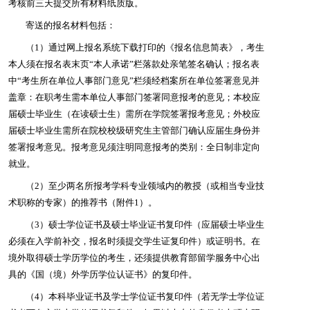
考核前三天提交所有材料纸质版。
寄送的报名材料包括：
（1）通过网上报名系统下载打印的《报名信息简表》，考生
本人须在报名表末页“本人承诺”栏落款处亲笔签名确认；报名表
中“考生所在单位人事部门意见”栏须经档案所在单位签署意见并
盖章：
在职考生需本单位人事部门签署同意报考的意见
；本校应
届硕士毕业生（在读硕士生）需所在学院签署报考意见；外校应
届硕士毕业生需所在院校校级研究生主管部门确认应届生身份并
签署报考意见。
报考意见须注明同意报考的类别：
全日制非定向
就业。
（2）至少两名所报考学科专业领域内的教授（或相当专业技
术职称的专家）的推荐书（附件1）。
（3）硕士学位证书及硕士毕业证书复印件（应届硕士毕业生
必须在入学前补交，报名时须提交学生证复印件）或证明书。在
境外取得硕士学历学位的考生，还须提供教育部留学服务中心出
具的《国（境）外学历学位认证书》的复印件。
（4）本科毕业证书及学士学位证书复印件（若无学士学位证