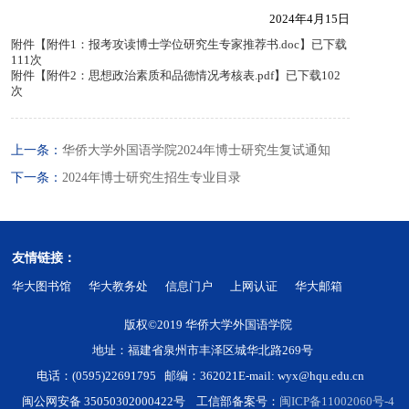
2024年4月15日
附件【
附件1：报考攻读博士学位研究生专家推荐书.doc
】已下载
111
次
附件【
附件2：思想政治素质和品德情况考核表.pdf
】已下载
102
次
上一条：
华侨大学外国语学院2024年博士研究生复试通知
下一条：
2024年博士研究生招生专业目录
友情链接：
华大图书馆
华大教务处
信息门户
上网认证
华大邮箱
版权©2019 华侨大学外国语学院
地址：福建省泉州市丰泽区城华北路269号
电话：(0595)22691795 邮编：362021
E-mail: wyx@hqu.edu.cn
闽公网安备 35050302000422号 工信部备案号：
闽ICP备11002060号-4