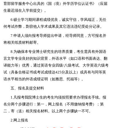
育部留学服务中心出具的《国（境）外学历学位认证书》（应届
生最迟须在入学前提交）。
6.硕士学习期间课程成绩优良，诚实守信，学风端正，无任
何考试作弊，剽窃他人学术成果及其它违法违纪受处分记录。
7.申请人须向报考导师提出申请，经导师同意，方可报名并
将相关纸质材料邮寄。
8.为确保本专业博士研究生的培养质量，考生需具有外国语
言文学专业良好的知识背景，外语水平（如口语和书面表达、翻
译能力等）优秀，通过
英语专业四级
/
八级考试、大学英语六级考
试（具备合格证书或考试成绩达
425
分及以上）或具有与同等英
语水平相当的外语成绩证明（如雅思、托福等）
。
五、报名及提交材料
1.凡报考我院博士生的考生均须按照要求办理报名手续。报
名分两个步骤进行：第一，网上报名（不用缴纳报考费）；第
二，寄（送）相关报名材料。以上两个步骤缺一不可。
2.
网上报名