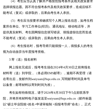
（4）考生应当认真了解并严格按照报考条件及相关政策要求
选择填报志愿。因不符合报考条件及相关政策要求，造成后续不
能考试（复试）或录取的，后果由考生本人承担。
（5）考生应当按要求准确填写个人网上报名信息，如
考生档
案所在单位、学习工作单位
(
经历
)
、通讯地址、移动电话
等，并
提供真实材料。考生因网报信息填写错误、填报虚假信息而造成
不能考试（复试）或录取的，后果由考生本人承担。
（6）考生报名时，报考导师只能填报一人，填报多人的考生
视为自动放弃当年度报考资格。
3.
寄（送）报名材料
网上报名完成后，报考考生须在2024年4月30日之前将报名
材料寄（送）到学院，（务必用EMS邮寄），逾期不再受理（请
在寄出后，发邮件到waiyuan@hqu.edu.cn ,写明邮寄时间及单号
以备查；邮寄材料以寄到时间为准）。
考生如有特殊情况，请于2024年4月30日下午5点前联系学
院，并将所有材料电子版发送至waiyuan@hqu.edu.cn（邮件标题
以“硕士毕业院校+姓名+申请审核制 +拟报考导师”命名）。正式