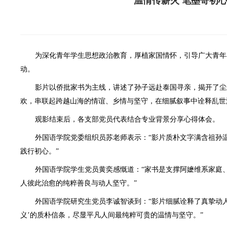
温情传薪火 笔墨寄初
为深化青年学生思想政治教育，厚植家国情怀，引导广大青年
动。
影片以侨批家书为主线，讲述了孙子远赴泰国寻亲，揭开了尘
欢，串联起跨越山海的情谊、乡情与坚守，在细腻叙事中诠释乱世
观影结束后，各支部党员代表结合专业背景分享心得体会。
外国语学院党委组织员苏老师表示：“影片质朴文字满含祖孙
践行初心。”
外国语学院学生党员黄奕感慨道：“家书是支撑阿嬷维系家庭
人彼此治愈的纯粹善良与动人坚守。”
外国语学院研究生党员李诚智谈到：“影片细腻诠释了真挚动
义’的质朴信条，尽显平凡人间最纯粹可贵的温情与坚守。”