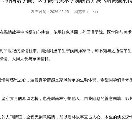
心：外国语学院、医学院与美术学院联合开展《给阿嬷的
浏览量：
发布时间：2026-05-25
211
在温情故事中感悟初心使命、传承红色基因，外国语学院、医学院与美术学
封半世纪的温情往事。潮汕阿嬷半生守候南洋家书，却不知与之通信半生
温情、人间大爱与家国情怀。
温情与感恩之心，这份真挚情感是家风传承的生动体现。希望同学们常怀
、坚守岁月的希望之桥，也是谢南枝守护他人、自我隐忍的善意围墙。影
人的人间情谊，全程无刻意煽情，却以质朴故事直击人心。木生的侠义深