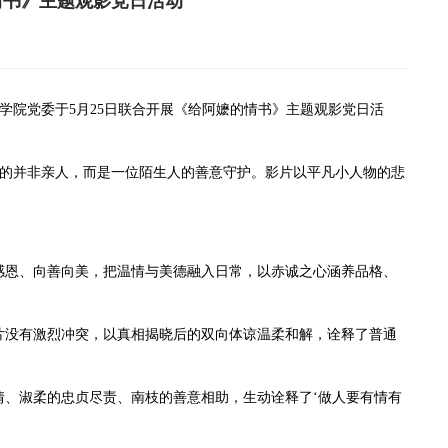
情书》主题观影党日活动
院党委于5月25日联合开展《给阿嬷的情书》主题观影党日活
的并非亲人，而是一位陌生人的善意守护。影片以平凡小人物的悲
感恩、向善向美，把温情与美德融入日常，以赤诚之心涵养品格、
片没有激烈冲突，以真相揭晓后的双向体谅温柔和解，诠释了普通
情、淑柔的忠贞尽责、南枝的善意相助，生动诠释了‘做人要有情有