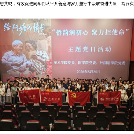
想共鸣，有效促进同学们从平凡善意与岁月坚守中汲取奋进力量，笃行实