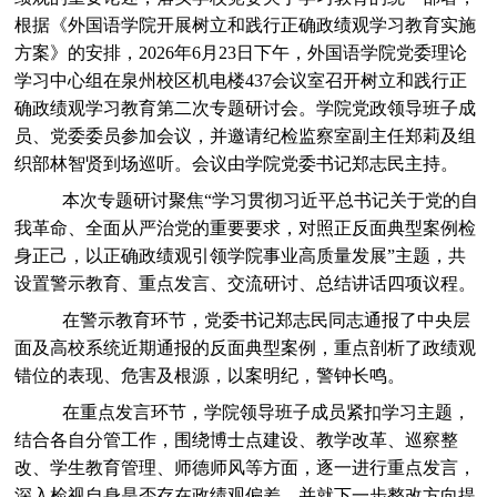
根据《外国语学院开展树立和践行正确政绩观学习教育实施
方案》的安排，2026年6月23日下午，外国语学院党委理论
学习中心组在泉州校区机电楼437会议室召开树立和践行正
确政绩观学习教育第二次专题研讨会。学院党政领导班子成
员、党委委员参加会议，并邀请纪检监察室副主任郑莉及组
织部林智贤到场巡听。会议由学院党委书记郑志民主持。
本次专题研讨聚焦“学习贯彻习近平总书记关于党的自
我革命、全面从严治党的重要要求，对照正反面典型案例检
身正己，以正确政绩观引领学院事业高质量发展”主题，共
设置警示教育、重点发言、交流研讨、总结讲话四项议程。
在警示教育环节，党委书记郑志民同志通报了中央层
面及高校系统近期通报的反面典型案例，重点剖析了政绩观
错位的表现、危害及根源，以案明纪，警钟长鸣。
在重点发言环节，学院领导班子成员紧扣学习主题，
结合各自分管工作，围绕博士点建设、教学改革、巡察整
改、学生教育管理、师德师风等方面，逐一进行重点发言，
深入检视自身是否存在政绩观偏差，并就下一步整改方向提