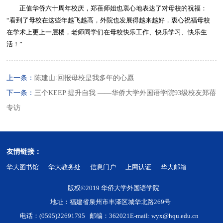
正值华侨六十周年校庆，郑蓓师姐也衷心地表达了对母校的祝福：
“看到了母校在这些年越飞越高，外院也发展得越来越好，衷心祝福母校
在学术上更上一层楼，老师同学们在母校快乐工作、快乐学习、快乐生
活！”
上一条：
陈建山:回报母校是我多年的心愿
下一条：
三个KEEP 提升自我 ——华侨大学外国语学院93级校友郑蓓
专访
友情链接：
华大图书馆
华大教务处
信息门户
上网认证
华大邮箱
版权©2019 华侨大学外国语学院
地址：福建省泉州市丰泽区城华北路269号
电话：(0595)22691795 邮编：362021
E-mail: wyx@hqu.edu.cn