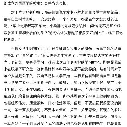
织成立外国语学院校友分会并当选会长。
对于华大的初印象，郑蓓师姐说学校专业的老师和食堂丰富的菜品，
都令自己时常回味。一次次比赛，一个个奖项，都是在华大努力过的证
明。“毕业之后我再回华大，小卖部的老板还认识我，问‘你是不是那个经
常参加主持和比赛的同学？’这句话让我想起了很多美好的回忆，现在都记
忆犹新。”
当提及学生时期的经历，郑蓓师姐以过来人的身份，分享了她的故事
并提出了宝贵的建议：“其实也是老生常谈了，首先要珍惜大学的美好时
光，切记第一要务是学习。没有比这四年更美好的学习时光。即便是我后
来在职读了研究生，这种美好和本科四年也是不能比拟的。唯有时间对于
每个人都是公平的。我自己是从大学开始，从极度偏科到逼着自己博览群
书，学第二专业。不要觉得自己足够努力，努力永远没有上限。第二，关
于社团活动。王尔德说，＇有趣的灵魂万里挑一。＇适当参加社团活动能
帮助我们培养健康的兴趣爱好。我一直很感恩在这个平台上得到的锻炼，
包括组织能力、胆量锻炼、口才锻炼等等。但是，不要忘记我前面说的第
一点，第一要务是学习，不要本末倒置。第三，关于恋爱。我现在的看法
是不强求、不抗拒。我当时大一的时候也下定决心四年不谈恋爱，但是大
一就遇到了一个师兄改变了我的想法，他也就是我现在的先生，也是参加