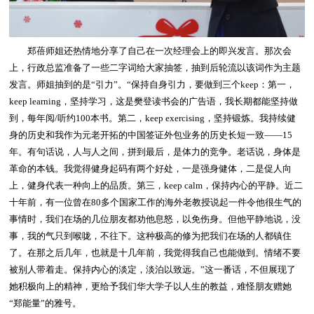
郑蓓师姐还热情地分享了自己在一次经理会上的即兴发言。那次会
上，行政总监准备了一些二字词给大家抽签，抽到后轮流以该词作为主题
发言。师姐抽到的是“引力”。“保持自身引力，要做到三个keep：第一，
keep learning，坚持学习，这是樊登读书会的广告语，我长期都能坚持做
到，每年阅/听约100本书。第二，keep exercising，坚持锻炼。我持续健
身的历史和我作为元老开拓的中国签证外包业务的历史长短一致——15
年。有句话说，人与人之间，拼到最后，是体力的竞争。老话说，身体是
革命的本钱。我觉得健身起码有两个好处，一是强身健体，二是促人向
上，健身代表一种向上的品质。第三，keep calm，保持内心的平静。近二
十年前，有一位曾在80多个国家工作的海外老教授说起一件令他很生气的
事情时，我们在场的几位朋友都劝他息怒，以免伤身。但他平静地说，没
事，我的气只到喉咙，不往下。这种极高的修为把我们在场的人都镇住
了。在那之后几年，也就是十几年前，我觉得我自己也能做到。情绪不要
被别人带着走。保持内心的淡定，淡泊以致远。”这一番话，不但展现了
她积极向上的精神，更给予我们华大学子以人生的教益，难怪朋友赠她
“郑能量”的雅号。