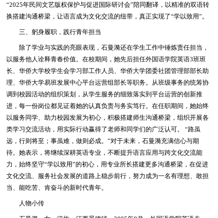
“2025年民间文艺版权保护与促进国际研讨会”陪同翻译，以精准的双语转
换搭建沟通桥梁，让语言成为文化交流的纽带，真正实现了“学以致用”。
三、躬身履职，践行青年担当
除了学业与实践的亮眼表现，石曼漪还在学生工作中锤炼责任担当，
以服务他人诠释青春价值。在校期间，她先后担任外国语学院英语3班班
长、华侨大学校学生会学习部工作人员、华侨大学团委社团管理部部长助
理、华侨大学易班发展中心平台运营组部长等职务。从班级事务的统筹协
调到校园活动的组织策划，从学生服务的细致落实到平台运营的创新推
进，每一份岗位都见证着她的认真负责与务实笃行。在任职期间，她始终
以服务同学、助力校园发展为初心，积极搭建师生沟通桥梁，组织开展各
类学习交流活动，用实际行动赢得了老师和同学们的广泛认可。 “路虽
远，行则将至；事虽难，做则必成。”对于未来，石曼漪充满信心与期
待。她表示，将继续深耕英语专业，不断提升语言应用与跨文化交流能
力，始终坚守“学以致用”的初心，用专业所长搭建更多沟通桥梁，在促进
文化交流、服务社会发展的道路上稳步前行，努力成为一名有理想、敢担
当、能吃苦、肯奋斗的新时代青年。
人物小传