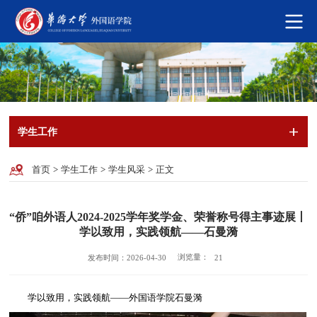
学生工作
首页
>
学生工作
>
学生风采
>
正文
“侨”咱外语人2024-2025学年奖学金、荣誉称号得主事迹展丨
学以致用，实践领航——石曼漪
浏览量：
发布时间：2026-04-30
21
学以致用，实践领航
——外国语学院石曼漪