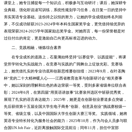
课堂上，她专注捕捉每一个知识点，积极参与互动研讨；课后，她深耕专
业典籍、强化听说读写训练，系统性规划学习任务，在日复一日的坚持中
夯实英语专业基础。这份持之以恒的努力，让她的学业成绩始终名列前
茅，不仅成功斩获2023-2024学年本科生国家奖学金，更凭借持续优异的
表现荣获2024-2025学年国家励志奖学金。对她而言，每一份荣誉都是对
过往付出的肯定，更是激励自己向更高标准迈进的动力。
二、竞践相融，锤炼综合素养
在专业成长的道路上，石曼漪始终坚持“以赛促学、以践提能”，将课
堂所学转化为实战能力，在竞赛与实践的广阔舞台上绽放光彩。竞赛场
上，她凭借扎实的专业功底和创新思维屡创佳绩：2023年9月，在叶圣陶
杯“党的二十大精神暖人心——江西省教育改革与创新研讨会”相关赛事
中，她以深刻的理解和出色的表达荣获一等奖，受到多家省级单位联合表
彰；2024年6月，在第四届“用英语讲故事”比赛泉州选区中斩获优秀奖，
展现了扎实的语言表达能力；2025年，她更是在创新创业赛道多点突破，
先后获得第十五届全国大学生电子商务“创新、创意及创业”挑战赛校级一
等奖、省级立项，以及中国国际大学生创新大赛三等奖。 实践领域，她将
英语专业特长转化为服务社会的能力：2025年10月，作为与会人员参与联
合国UN Job Fair，近距离接触国际交流前沿；同年11月，担任中宣部